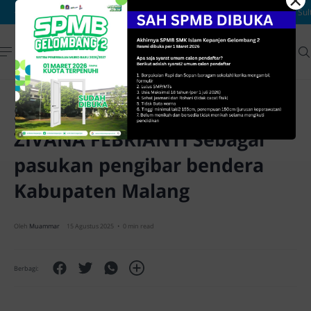
×
Selamat Atas terpilihnya
ZIVANA FEBRIANTI Sebagai
pasukan pengibar bendera
Kabupaten Malang
0 min read