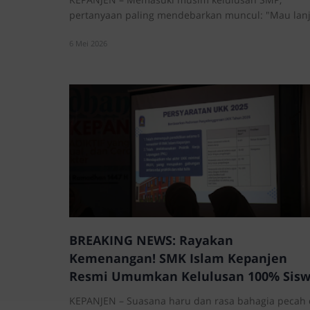
pertanyaan paling mendebarkan muncul: "Mau lan
…
6 Mei 2026
BREAKING NEWS: Rayakan
Kemenangan! SMK Islam Kepanjen
Resmi Umumkan Kelulusan 100% Sis
Kelas 12
KEPANJEN – Suasana haru dan rasa bahagia pecah 