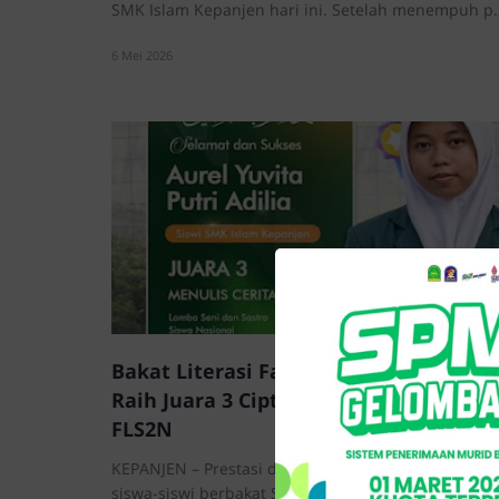
SMK Islam Kepanjen hari ini. Setelah menempuh p
6 Mei 2026
Bakat Literasi Farmasi: Aurel Yuvita A
Raih Juara 3 Cipta Cerita Pendek di
FLS2N
KEPANJEN – Prestasi demi prestasi terus mengalir d
siswa-siswi berbakat SMK Islam Kepanjen. Ka…