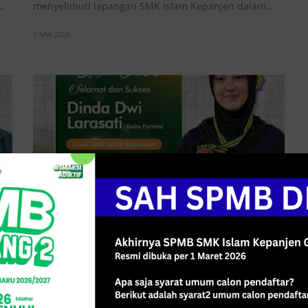
…
menyelimuti lapangan SMK Islam Kepanjen dalam
rangka …
5 Mei 2026
.
Darah Juara! Selamat Atas Kemenangan
Di OSN Cabang Pencak Silat
1 KEPANJEN – Kabar membanggakan kembali datang
dari keluarga besar SMK Islam Kepanjen. Salah sa…
ari