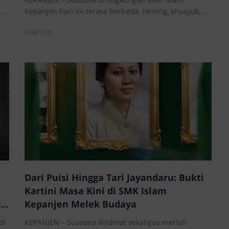
jut
Kepanjen hari ini terasa berbeda. Hening, khusyuk,
sek…
6 Mei 2026
Dari Puisi Hingga Tari Jayandaru: Bukti
Kartini Masa Kini di SMK Islam
wa
Kepanjen Melek Budaya
di
KEPANJEN – Suasana khidmat sekaligus meriah