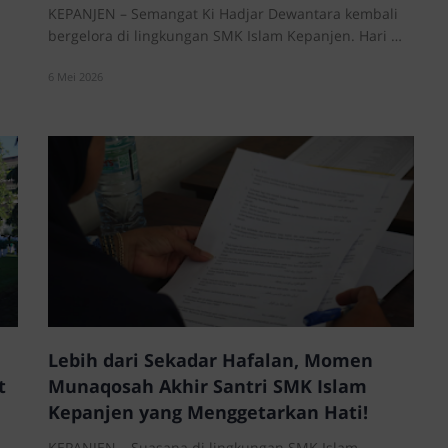
Teknologi!
KEPANJEN – Semangat Ki Hadjar Dewantara kembali
bergelora di lingkungan SMK Islam Kepanjen. Hari …
6 Mei 2026
Lebih dari Sekadar Hafalan, Momen
t
Munaqosah Akhir Santri SMK Islam
Kepanjen yang Menggetarkan Hati!
KEPANJEN – Suasana di lingkungan SMK Islam