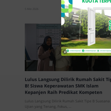
5 Mei 2026
Lulus Langsung Dilirik Rumah Sakit Ti
B! Siswa Keperawatan SMK Islam
Kepanjen Raih Predikat Kompeten
Lulus Langsung Dilirik Rumah Sakit Tipe B Suasana
Ujian yang Tenang, Fokus, …