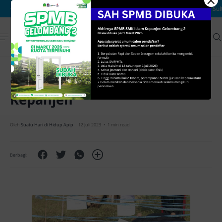
×
Class Meeting SMK Islam
Kepanjen
1 min read