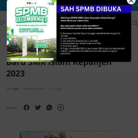
×
Penerimaan Peserta Didik
Baru SMK Islam Kepanjen
2023
1 min read