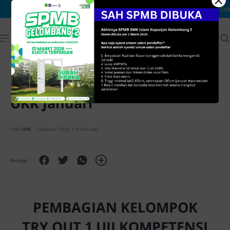
×
Pembagian Kelompok TO 1
UKK Januari
0 min read
PEMBAGIAN KELOMPOK
TRY OUT 1 UJI KOMPETENSI